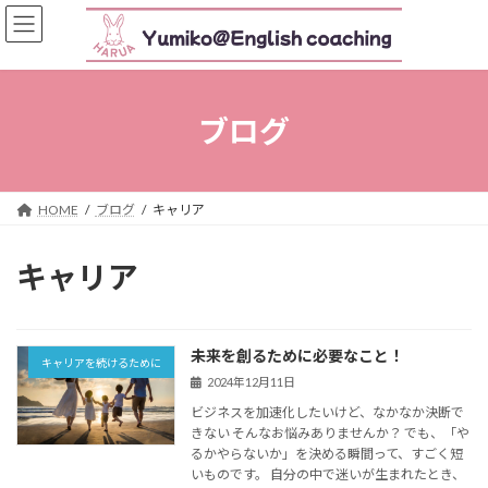
コ
ナ
ン
ビ
テ
ゲ
ン
ー
ツ
シ
へ
ョ
ブログ
ス
ン
キ
に
ッ
移
プ
動
HOME
ブログ
キャリア
キャリア
未来を創るために必要なこと！
キャリアを続けるために
2024年12月11日
ビジネスを加速化したいけど、なかなか決断で
きない そんなお悩みありませんか？ でも、「や
るかやらないか」を決める瞬間って、すごく短
いものです。 自分の中で迷いが生まれたとき、